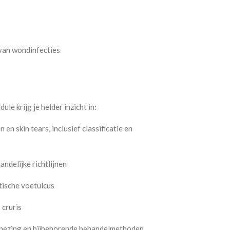
van wondinfecties
le krijg je helder inzicht in:
en skin tears, inclusief classificatie en
ndelijke richtlijnen
tische voetulcus
 cruris
ezing en bijbehorende behandelmethoden