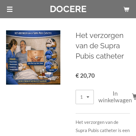
DOCERE
Ga
direct
naar
de
Het verzorgen
hoofdinhoud
van de Supra
Pubis catheter
€ 20,70
In
winkelwagen
Het verzorgen van de
Supra Pubis catheter is een