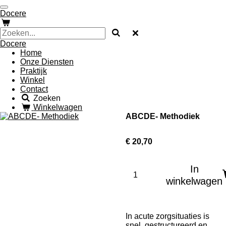
Ga
Docere
direct
naar
de
Docere
hoofdinhoud
Home
Onze Diensten
Praktijk
Winkel
Contact
Zoeken
Winkelwagen
ABCDE- Methodiek
€ 20,70
In
winkelwagen
In acute zorgsituaties is
snel, gestructureerd en